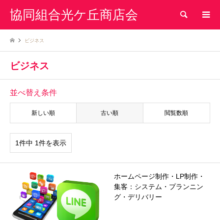
協同組合光ケ丘商店会
検索
ビジネス
ビジネス
並べ替え条件
新しい順
古い順
閲覧数順
1件中 1件を表示
ホームページ制作・LP制作・
集客：システム・プランニン
グ・デリバリー