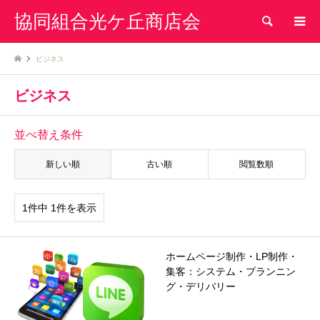
協同組合光ケ丘商店会
検索
ビジネス
ビジネス
並べ替え条件
新しい順
古い順
閲覧数順
1件中 1件を表示
ホームページ制作・LP制作・
集客：システム・プランニン
グ・デリバリー