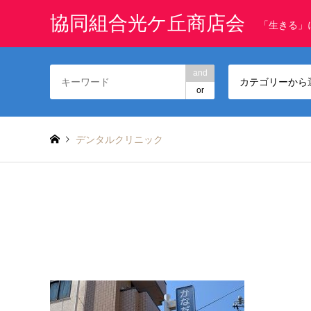
協同組合光ケ丘商店会
「生きる」
and
カテゴリーから
or
デンタルクリニック