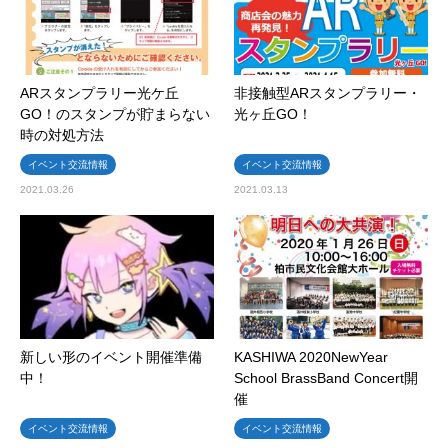
ARスタンプラリー光ケ丘
非接触型ARスタンプラリー・
GO！のスタンプが貯まらない
光ヶ丘GO！
時の対処方法
イベント交流情報
イベント交流情報
2021.03.26
2021.03.13
新しい形のイベント開催準備
KASHIWA 2020NewYear
中！
School BrassBand Concert開
催
イベント交流情報
イベント交流情報