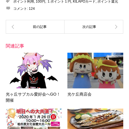
ポイント利用
,
100円
,
１ポイント１円
,
KILAPOカード
,
ポイント還元
コメント:
124
関連記事
光ヶ丘サブカル愛好会へGO！
光ケ丘商店会
開催