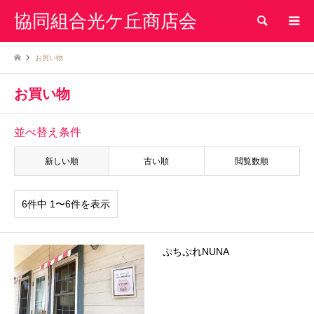
協同組合光ケ丘商店会
検索
お買い物
お買い物
並べ替え条件
新しい順
古い順
閲覧数順
6件中 1〜6件を表示
ぷちぷれNUNA