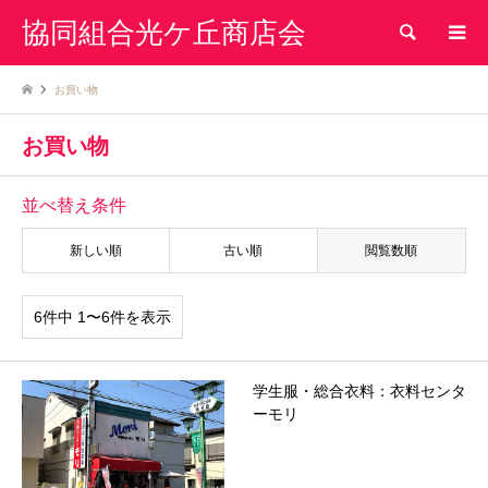
協同組合光ケ丘商店会
検索
お買い物
お買い物
並べ替え条件
新しい順
古い順
閲覧数順
6件中 1〜6件を表示
学生服・総合衣料：衣料センタ
ーモリ