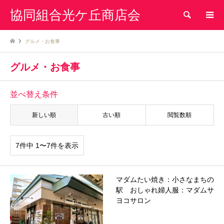
協同組合光ケ丘商店会
検索
グルメ・お食事
グルメ・お食事
並べ替え条件
新しい順
古い順
閲覧数順
7件中 1〜7件を表示
マダムたい焼き：小さなまちの
駅 おしゃれ婦人服：マダムサ
ヨコサロン