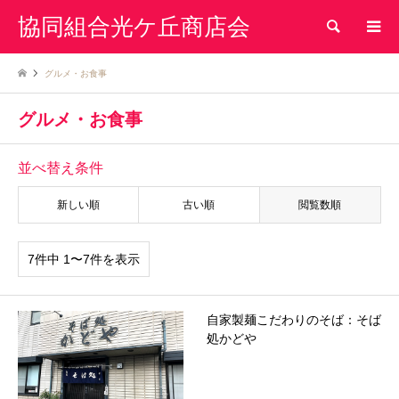
協同組合光ケ丘商店会
検索
グルメ・お食事
グルメ・お食事
並べ替え条件
新しい順
古い順
閲覧数順
7件中 1〜7件を表示
自家製麺こだわりのそば：そば
処かどや