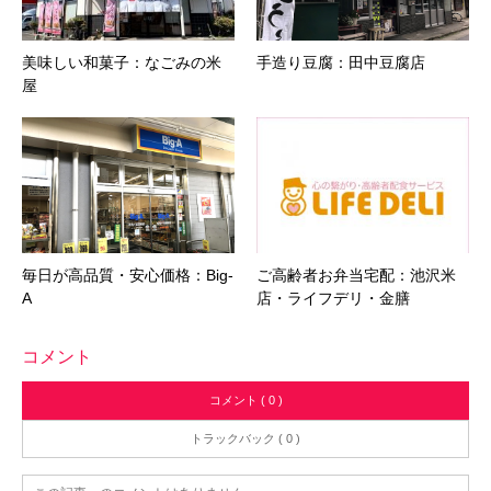
美味しい和菓子：なごみの米
手造り豆腐：田中豆腐店
屋
毎日が高品質・安心価格：Big-
ご高齢者お弁当宅配：池沢米
A
店・ライフデリ・金膳
コメント
コメント ( 0 )
トラックバック ( 0 )