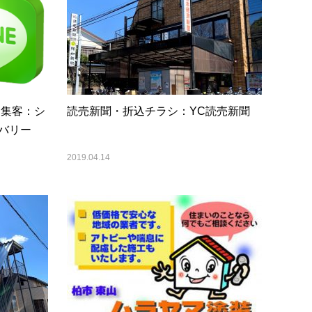
・集客：シ
読売新聞・折込チラシ：YC読売新聞
バリー
2019.04.14