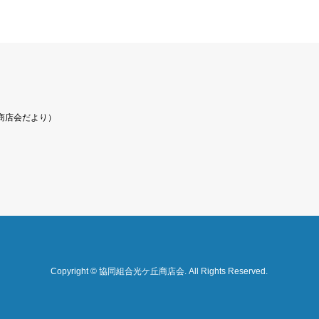
商店会だより）
Copyright
©
協同組合光ケ丘商店会
. All Rights Reserved.