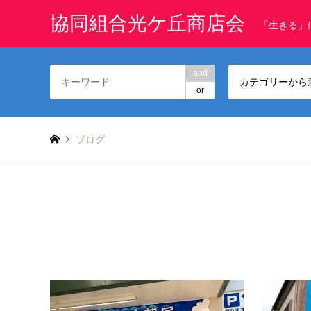
協同組合光ケ丘商店会
「生きる」
and
カテゴリーから
or
ブログ