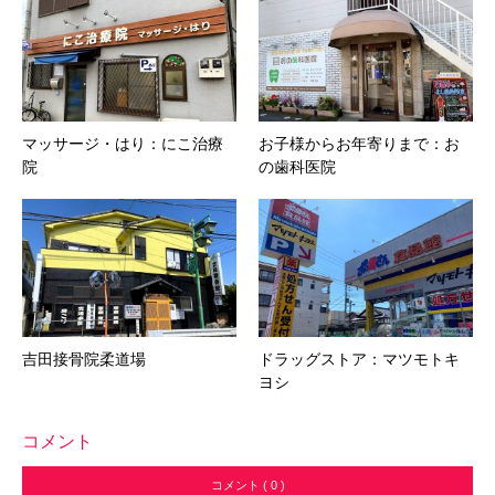
マッサージ・はり：にこ治療
お子様からお年寄りまで：お
院
の歯科医院
吉田接骨院柔道場
ドラッグストア：マツモトキ
ヨシ
コメント
コメント ( 0 )