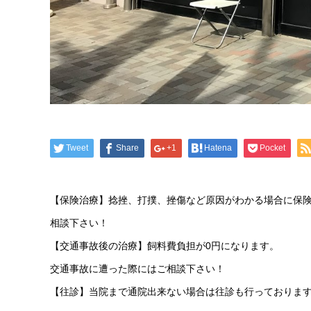
Tweet
Share
+1
Hatena
Pocket
【保険治療】捻挫、打撲、挫傷など原因がわかる場合に保
相談下さい！
【交通事故後の治療】飼料費負担が0円になります。
交通事故に遭った際にはご相談下さい！
【往診】当院まで通院出来ない場合は往診も行っておりま