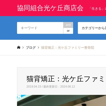
協同組合光ケ丘商店会
「生きる」
and
カテゴリーから
or
ブログ
猫背矯正：光ケ丘ファミリー整骨院
猫背矯正：光ケ丘ファミ
2019.04.15 / 最終更新日：2024.06.12